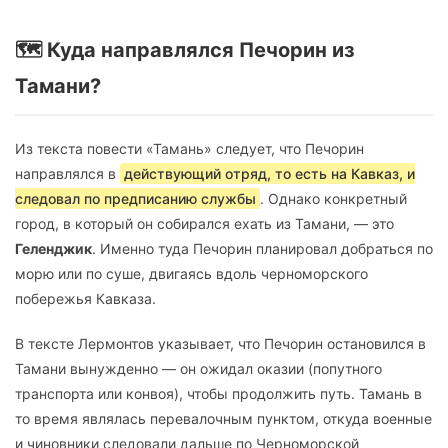
🗺️ Куда направлялся Печорин из
Тамани?
Из текста повести «Тамань» следует, что Печорин
направлялся в
действующий отряд, то есть на Кавказ, и
следовал по предписанию службы
. Однако конкретный
город, в который он собирался ехать из Тамани, — это
Геленджик
. Именно туда Печорин планировал добраться по
морю или по суше, двигаясь вдоль черноморского
побережья Кавказа.
В тексте Лермонтов указывает, что Печорин остановился в
Тамани вынужденно — он ожидал оказии (попутного
транспорта или конвоя), чтобы продолжить путь. Тамань в
то время являлась перевалочным пунктом, откуда военные
и чиновники следовали дальше по Черноморской