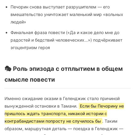
Печорин снова выступает разрушителем — его
вмешательство уничтожает маленький мир «вольных
людей»
Финальная фраза повести («Да и какое дело мне до
радостей и бедствий человеческих…») подчёркивает
эгоцентризм героя
🎭 Роль эпизода с отплытием в общем
смысле повести
Именно ожидание оказии в Геленджик стало причиной
вынужденной остановки в Тамани.
Если бы Печорину не
пришлось ждать транспорта, никакой истории с
контрабандистами попросту не случилось бы
. Таким
образом, маршрутная деталь — поездка в Геленджик —