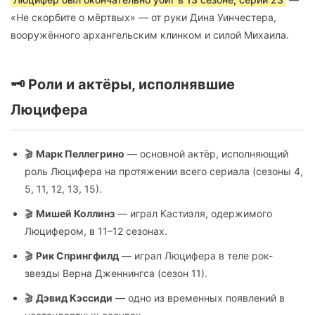
«Не скорбите о мёртвых» — от руки Дина Уинчестера,
вооружённого архангельским клинком и силой Михаила.
🗝️ Роли и актёры, исполнявшие
Люцифера
🎬
Марк Пеллегрино
— основной актёр, исполняющий
роль Люцифера на протяжении всего сериала (сезоны 4,
5, 11, 12, 13, 15).
🎬
Мишей Коллинз
— играл Кастиэля, одержимого
Люцифером, в 11–12 сезонах.
🎬
Рик Спрингфилд
— играл Люцифера в теле рок-
звезды Верна Дженнингса (сезон 11).
🎬
Дэвид Кэссиди
— одно из временных появлений в