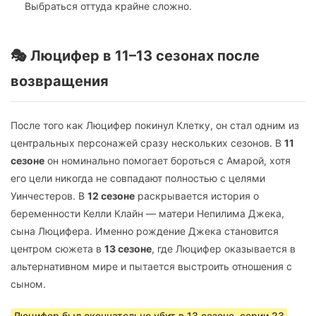
Выбраться оттуда крайне сложно.
🎭 Люцифер в 11–13 сезонах после
возвращения
После того как Люцифер покинул Клетку, он стал одним из
центральных персонажей сразу нескольких сезонов. В
11
сезоне
он номинально помогает бороться с Амарой, хотя
его цели никогда не совпадают полностью с целями
Уинчестеров. В
12 сезоне
раскрывается история о
беременности Келли Клайн — матери Непилима Джека,
сына Люцифера. Именно рождение Джека становится
центром сюжета в
13 сезоне
, где Люцифер оказывается в
альтернативном мире и пытается выстроить отношения с
сыном.
Люцифер был окончательно убит в 13 сезоне, серии 23
—