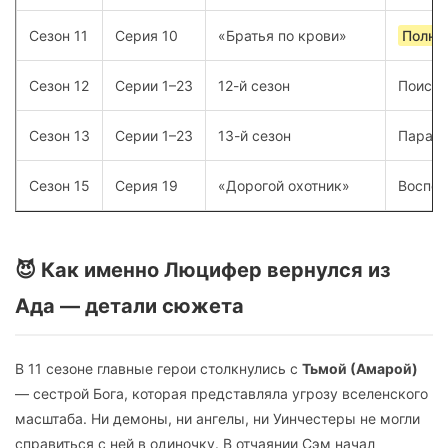
Сезон 11
Серия 10
«Братья по крови»
Полно
Сезон 12
Серии 1–23
12-й сезон
Поиск 
Сезон 13
Серии 1–23
13-й сезон
Паралл
Сезон 15
Серия 19
«Дорогой охотник»
Воспом
😈 Как именно Люцифер вернулся из
Ада — детали сюжета
В 11 сезоне главные герои столкнулись с
Тьмой (Амарой)
— сестрой Бога, которая представляла угрозу вселенского
масштаба. Ни демоны, ни ангелы, ни Уинчестеры не могли
справиться с ней в одиночку. В отчаянии Сэм начал