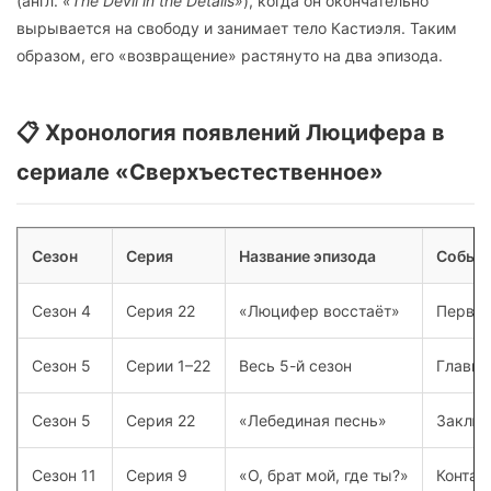
(англ.
«The Devil in the Details»
), когда он окончательно
вырывается на свободу и занимает тело Кастиэля. Таким
образом, его «возвращение» растянуто на два эпизода.
📋 Хронология появлений Люцифера в
сериале «Сверхъестественное»
Сезон
Серия
Название эпизода
Событ
Сезон 4
Серия 22
«Люцифер восстаёт»
Первое
Сезон 5
Серии 1–22
Весь 5-й сезон
Главна
Сезон 5
Серия 22
«Лебединая песнь»
Заключ
Сезон 11
Серия 9
«О, брат мой, где ты?»
Контак