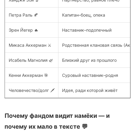
Петра Раль 🍂
Капитан–боец, опека
Эрен Йегер 🔥
Наставник–подопечный
Микаса Аккерман ⚔️
Родственная клановая связь (Акк
Исабель Магнолия 🌿
Близкий друг из прошлого
Кенни Аккерман 🎯
Суровый наставник–родня
Человечество/долг 🗡️
Идея, ради которой живёт
Почему фандом видит намёки — и
почему их мало в тексте 💬