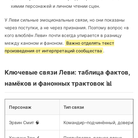
химии персонажей и личном чтении сцен.
У Леви сильные эмоциональные связи, но они показаны
через поступки, а не через признания. Поэтому вопрос «в
кого влюблён Леви» почти всегда упирается в разницу
между каноном и фаноном.
Важно отделять текст
произведения от интерпретаций сообщества
.
Ключевые связи Леви: таблица фактов,
намёков и фанонных трактовок 📊
Персонаж
Тип связи
Эрвин Смит 🧠
Командир–подчинённый, доверие
Ханджи Зои 🔬
Партнёрство, равное плечо