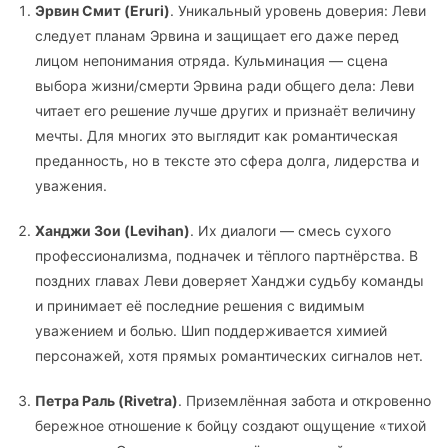
Эрвин Смит (Eruri)
. Уникальный уровень доверия: Леви
следует планам Эрвина и защищает его даже перед
лицом непонимания отряда. Кульминация — сцена
выбора жизни/смерти Эрвина ради общего дела: Леви
читает его решение лучше других и признаёт величину
мечты. Для многих это выглядит как романтическая
преданность, но в тексте это сфера долга, лидерства и
уважения.
Ханджи Зои (Levihan)
. Их диалоги — смесь сухого
профессионализма, подначек и тёплого партнёрства. В
поздних главах Леви доверяет Ханджи судьбу команды
и принимает её последние решения с видимым
уважением и болью. Шип поддерживается химией
персонажей, хотя прямых романтических сигналов нет.
Петра Раль (Rivetra)
. Приземлённая забота и откровенно
бережное отношение к бойцу создают ощущение «тихой