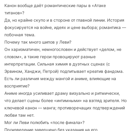
Канон вообще даёт романтические пары в «Атаке
титанов»?
Да, но крайне скупо и в стороне от главной линии. История
фокусируется на войне, идеях и цене выбора; романтика —
побочная тема.
Почему так много шипов у Леви?
Он харизматичен, немногословен и действует «делом, не
словом», а такие герои провоцируют разные
интерпретации. Сильная химия в дуэтных сценах (с
Эрвином, Ханджи, Петрой) подпитывает креатив фандома.
Есть ли различия между мангой и аниме, влияющие на
восприятие?
Аниме иногда усиливает драму визуально и ритмически,
что делает сцены более «интимными» на взгляд зрителя. Но
ключевой канон — манга; противоречащих подтверждений
любви там нет.
Мог ли Леви полюбить «после финала»?
Произведение завершено без указания на его