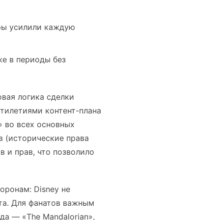
еры усилили каждую
е в периоды без
овая логика сделки
ятилетиями контент-плана
» во всех основных
 (исторические права
в и прав, что позволило
оронам: Disney не
та. Для фанатов важным
ода — «The Mandalorian»,