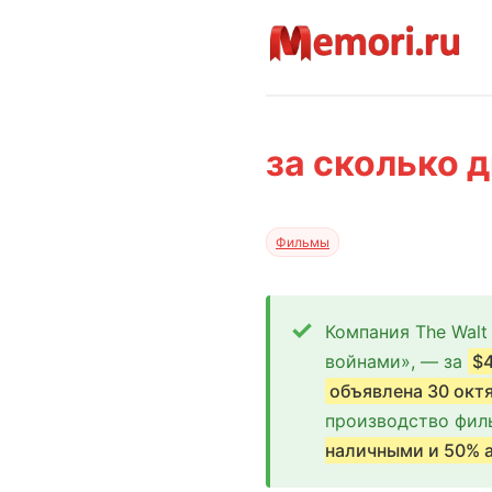
за сколько 
Фильмы
Компания The Walt
войнами», — за
$
объявлена 30 октя
производство филь
наличными и 50% 