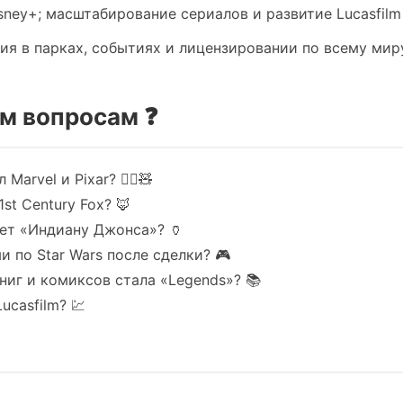
Disney+; масштабирование сериалов и развитие Lucasfilm
ия в парках, событиях и лицензировании по всему мир
м вопросам ❓
Marvel и Pixar? 🦸‍♂️🧸
st Century Fox? 🦊
ет «Индиану Джонса»? 🏺
 по Star Wars после сделки? 🎮
ниг и комиксов стала «Legends»? 📚
ucasfilm? 💹