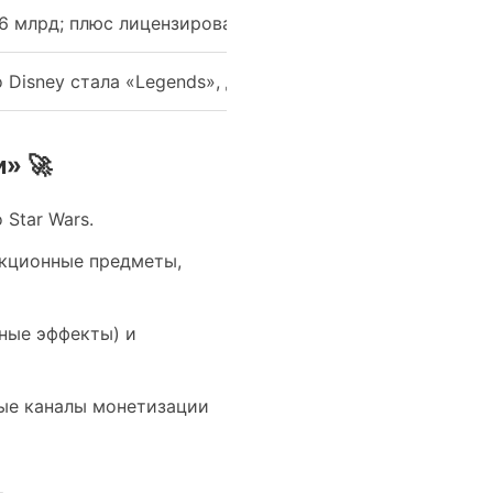
6 млрд; плюс лицензирование, мерч, стриминг
 Disney стала «Legends», для согласованности истории
» 🚀
Star Wars.
екционные предметы,
ьные эффекты) и
ные каналы монетизации