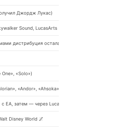
получил Джордж Лукас)
ywalker Sound, LucasArts
мами дистрибуция осталась у Paramount, по новым — д
 One», «Solo»)
orian», «Andor», «Ahsoka» 📺
с EA, затем — через Lucasfilm Games с разными издат
alt Disney World 🌌