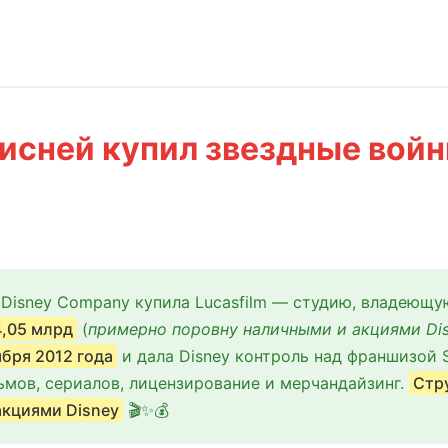
дисней купил звездные вой
 Disney Company купила Lucasfilm — студию, владеющ
4,05 млрд
(
примерно поровну наличными и акциями Di
бря 2012 года
и дала Disney контроль над франшизой S
мов, сериалов, лицензирование и мерчандайзинг.
Стр
акциями Disney
🎬✨💰