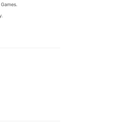
 Games.
у.