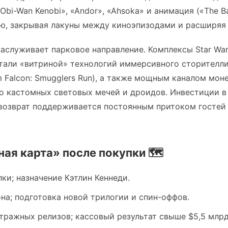
«Obi-Wan Kenobi», «Andor», «Ahsoka» и анимация («The Ba
ую, закрывая лакуны между киноэпизодами и расширяя
аслуживает парковое направление. Комплексы Star Wars
али «витриной» технологий иммерсивного сторителлин
ium Falcon: Smugglers Run), а также мощным каналом мо
о кастомных световых мечей и дроидов. Инвестиции в
 возврат поддерживается постоянным притоком гостей 
ая карта» после покупки 🗺️
лки; назначение Кэтлин Кеннеди.
она; подготовка новой трилогии и спин-оффов.
тражных релизов; кассовый результат свыше $5,5 млрд