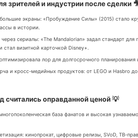
я зрителей и индустрии после сделки 
 большие экраны: «Пробуждение Силы» (2015) стало к
ассы в истории.
 через сериалы: «The Mandalorian» задал стандарт для
 и стал визитной карточкой Disney+.
 оптимизировала лор для долгосрочного планирования 
рча и кросс-медийных продуктов: от LEGO и Hasbro до
д считались оправданной ценой 💡
 многопоколенческая база фанатов и высокая узнаваемо
тизация: кинопрокат, цифровые релизы, SVoD, ТВ-права