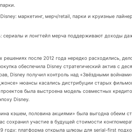
 парки.
Disney: маркетинг, мерч/retail, парки и круизные лайн
: сериалы и лонгтейл мерча поддерживают доходы даж
х решениях после 2012 года нередко расходились, дел
покупка обеспечила Disney стратегический актив с дес
прав, Disney получил контроль над «Звёздными войнами
Джонсе» нюансы касались дистрибуции старых фильмов
х проектов была выстроена модель совместных кредито
поху Disney.
ина кэшем, половина акциями» была выгодна обеим ст
кас сохранил участие в будущей стоимости конгломера
19 году: платформа открыла шлюзы для serial-first подх