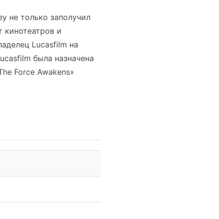
ey не только заполучил
т кинотеатров и
аделец Lucasfilm на
ucasfilm была назначена
The Force Awakens»