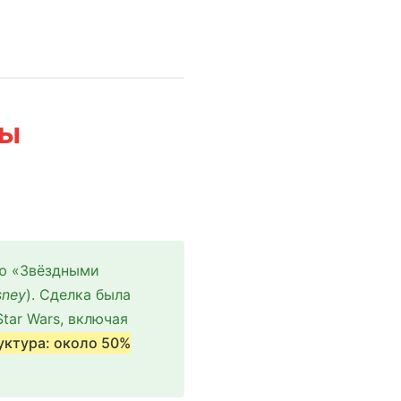
ны
ую «Звёздными
sney
). Сделка была
tar Wars, включая
уктура: около 50%